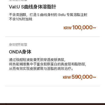
Val:U S曲线身体溶脂针
不含类固醇，打造 S 曲线身材的 Bellu 专属溶脂注射
不含10%附加税
100,000~
KRW
身体塑形管理
ONDA身体
通过极超短波能量无损穿透皮肤表层，
将热能精准集中于富含胶原蛋白的真皮层和脂肪层，
从而有效实现皮肤紧致与溶脂的高效治疗。
590,000~
KRW