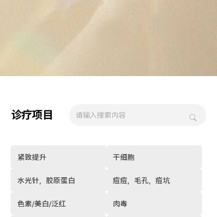
诊疗项目
紧致提升
干细胞
水光针，胶原蛋白
痘痘，毛孔，痘坑
色素/美白/泛红
肉毒