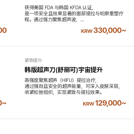
获得美国 FDA 与韩国 KFDA 认证，
是一项安全且效果显著的面部提拉与轮廓重塑疗
程。通过强力聚焦超声波，
在不损伤皮肤表面的情况下，
00
330,000~
KRW
能量可深入至SMAS 筋膜层，
从结构层面提升面部支撑力，有效改善下垂、
松弛与轮廓不清晰的问题，
是中下面部提升的核心项目。
不含 10% 附加税
紧致提升
韩版超声刀(舒丽可)宇宙提升
高强度聚焦超声（HIFU）提拉治疗，
通过强劲且安全的超声能量，可深入皮肤深层，
收紧松弛组织，实现紧致与提拉效果。
0~
129,000~
KRW