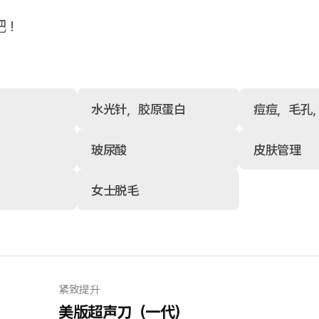
吧！
水光针，胶原蛋白
痘痘，毛孔
玻尿酸
皮肤管理
女士脱毛
紧致提升
美版超声刀（一代）