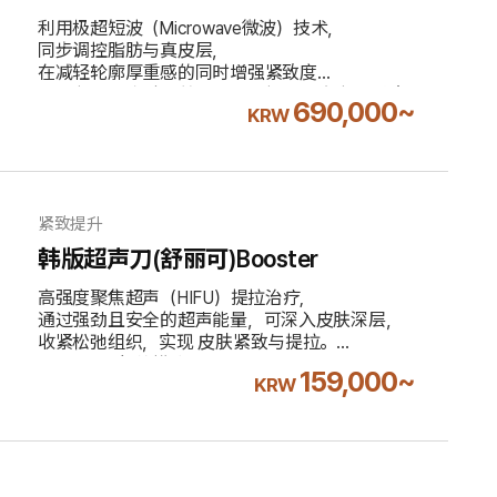
利用极超短波（Microwave微波）技术，
同步调控脂肪与真皮层，
在减轻轮廓厚重感的同时增强紧致度
7mm探头：脂肪层管理 / 3mm探头：真皮层紧致
690,000~
KRW
不含10%附加税
紧致提升
韩版超声刀(舒丽可)Booster
高强度聚焦超声（HIFU）提拉治疗,
通过强劲且安全的超声能量，可深入皮肤深层，
收紧松弛组织，实现 皮肤紧致与提拉。
Booster为细纹模式。
159,000~
KRW
不含10%附加税