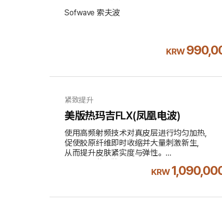
Sofwave 索夫波
990,0
KRW
紧致提升
美版热玛吉FLX(凤凰电波)
使用高频射频技术对真皮层进行均匀加热，
促使胶原纤维即时收缩并大量刺激新生，
从而提升皮肤紧实度与弹性。
不含10%附加税
1,090,00
KRW