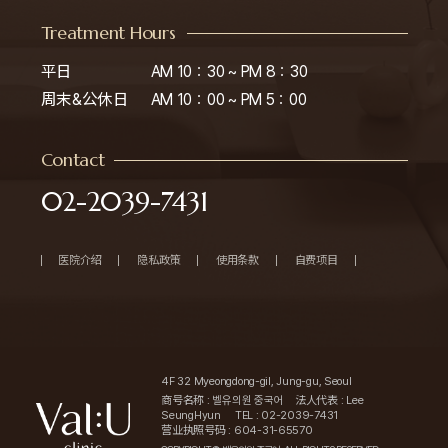
③ 请求删除
Treatment Hours
④ 请求停止处理
请求可依据《个人信息保护法实施规则》附表第8号格式，通过书面、
平日

AM 10：30 ~ PM 8：30

电子邮件、传真（FAX）等方式提出，{서울페이스21치과병원은(는)}
将立即采取相应措施。
周末&公休日
AM 10：00 ~ PM 5：00
如信息主体要求更正或删除错误信息，在修正或删除完成前，不会使
用或提供该个人信息。
权利也可通过法定代理人或受委托代理人行使，此时须提交依据实施
Contact
规则附表第11号格式的委托书。
02-2039-7431
7. 处理的个人信息项目 벨유의원 处理以下个人信息项目：
• 收集项目： 姓名、出生日期、登录ID、密码、手机号码、电子邮件
地址、访问日志、Cookies、服务使用记录
医院介绍
隐私政策
使用条款
自费项目
• 可选项目： 分店、兴趣领域、活动选择项目、注册来源、是否同意
接收邮件及SMS服务
8. 个人信息的销毁
① 벨유의원 原则上在达到处理目的后，会立即销毁相关个人信息。
• 当保存期限届满时，自期满之日起5日内销毁；
4F 32 Myeongdong-gil, Jung-gu, Seoul
• 当处理目的已实现、服务终止、业务结束等导致信息不再必要时，
商号名称 : 벨유의원 중국어
法人代表 : Lee
自确认之日起5日内销毁。
SeungHyun
TEL : 02-2039-7431
营业执照号码 : 604-31-65570
② 벨유의원 销毁方法如下：