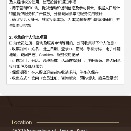
及未经授权的使用、处理投诉和通知事项
• 用于营销和广告，提供活动和促销信息及参与机会，根据人口统计
特征提供服务和广告投放，分析访问频率或服务使用统计
• 确认投诉人身份、核实投诉事项、为事实调查进行联系和通知，并
告知处理结果
2. 收集的个人信息项目
☐ 为会员注册、咨询及服务申请等目的，公司收集以下个人信息：
• 收集项目： 姓名、出生日期、登录ID、密码、手机号码、电子邮箱
地址、访问日志、Cookies、服务使用记录
• 可选项目： 分店、兴趣领域、活动选择项目、注册来源、是否同意
接收邮件及SMS服务
• 保留期限： 在未提出退会或拒收请求前，半永久保存
• 收集方式： 官网（会员注册、咨询板块、预约板块、简易登录等）
3. 个人信息的保存及使用期限
① <公司> 在从信息主体收集个人信息时，会在获得同意的期限或相
关法律规定的期限内处理和保存个人信息。
② 具体的保存与处理期限如下：
• 客户注册与管理：至服务合同终止或解除为止。但若存在债权债务
关系，则至结算完毕为止。
Location
• 电子商务中的合同、撤销、付款、商品提供记录：5年
4F 32 Myeongdong-gil, Jung-gu, Seoul
• 为诊断及治疗而收集的信息：按照《医疗法》的标准执行