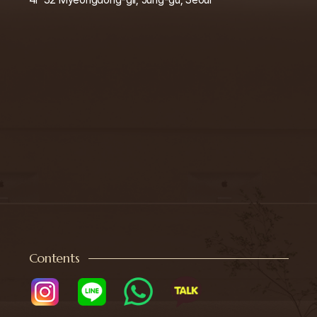
• 即使收集或提供的目的已实现，若依据《商法》等其他法律法规有保
存必要的，可继续保存个人信息
4. 个人信息处理的委托
① <公司> 为了顺利处理个人信息相关业务，委托外部机构处理如下
业务：
• 受托方（委托公司）：BRAINMEDI- 委托业务内容： 会员制服务的
身份验证、投诉处理、通知事项传达、新服务（产品）开发与定制服
务提供、活动及广告信息提供与参与机会提供
② 벨유의원 在签订委托合同时，根据《个人信息保护法》第25条，
在合同中明确禁止超出委托目的的处理、要求采取技术及管理保护措
施、限制再委托、管理与监督受托方，并规定损害赔偿等责任事项，
同时监督受托方安全处理个人信息。
5. 个人信息的第三方提供
벨유의원 除非获得信息主体的另行同意，或根据法律有特别规定（如
《个人信息保护法》第17条），否则不会向第三方提供个人信息。
Contents
6. 信息主体的权利与行使方式
信息主体可随时对 벨유의원 行使以下与个人信息保护相关的权利：
① 请求查阅个人信息
② 若有错误，可请求更正