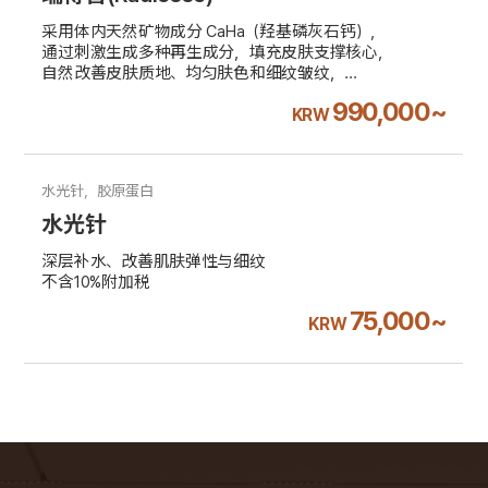
采用体内天然矿物成分 CaHa（羟基磷灰石钙），
通过刺激生成多种再生成分，填充皮肤支撑核心，
自然改善皮肤质地、均匀肤色和细纹皱纹，
同时提供中面部结构性支撑并促进胶原再生，
990,000~
KRW
效果自然持久。从肌肤深层开始填充，
带来由内而外的自然改变。是美国 FDA 批准、
安全性经过验证的产品，
能够从肌底改善肌肤质地与弹性。
水光针，胶原蛋白
不含10%附加税
水光针
深层补水、改善肌肤弹性与细纹
不含10%附加税
75,000~
KRW