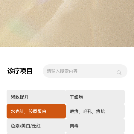
诊疗项目
紧致提升
干细胞
水光针，胶原蛋白
痘痘，毛孔，痘坑
色素/美白/泛红
肉毒