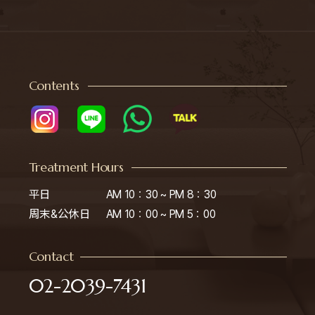
Contents
Treatment Hours
平日

AM 10：30 ~ PM 8：30

周末&公休日
AM 10：00 ~ PM 5：00
Contact
02-2039-7431