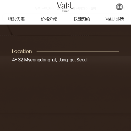
누적 신청자수 :
261
명 / 현재 신청자수 :
0
명
더보기
特别优惠
价格介绍
快速预约
Val:U 诊所
Location
4F 32 Myeongdong-gil, Jung-gu, Seoul